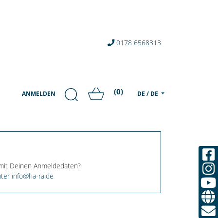
0178 6568313
(0)
ANMELDEN
DE / DE
 mit Deinen Anmeldedaten?
ter info@ha-ra.de