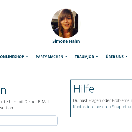
Simone Hahn
(CURRENT)
ONLINESHOP
PARTY MACHEN
TRAUMJOB
ÜBER UNS
Hilfe
en
Du hast Fragen oder Probleme
itte hier mit Deiner E-Mail-
Kontaktiere unseren Support un
ort an.